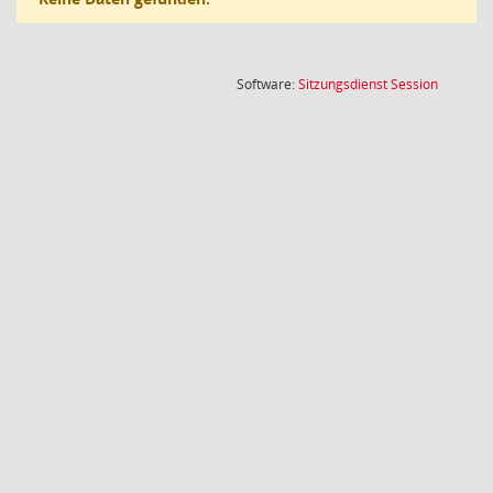
(Wird in
Software:
Sitzungsdienst
Session