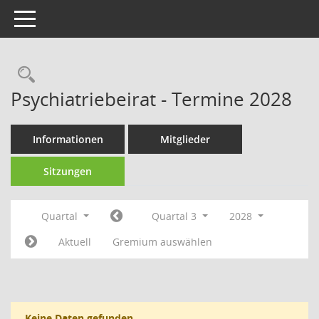
Toggle navigation
Rechercheauswahl
Psychiatriebeirat - Termine 2028
Informationen
Mitglieder
Sitzungen
Quartal
Quartal 3
2028
Aktuell
Gremium auswählen
Keine Daten gefunden.