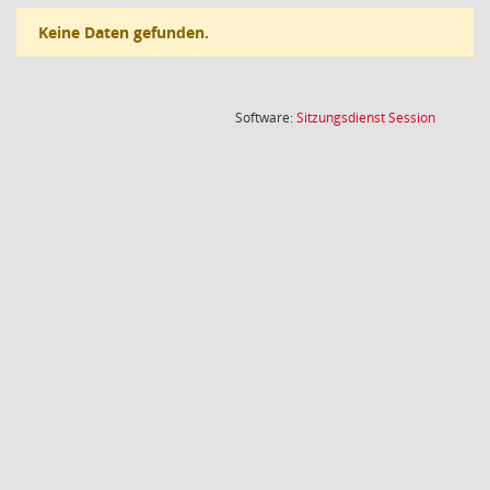
Keine Daten gefunden.
(Wird in
Software:
Sitzungsdienst
Session