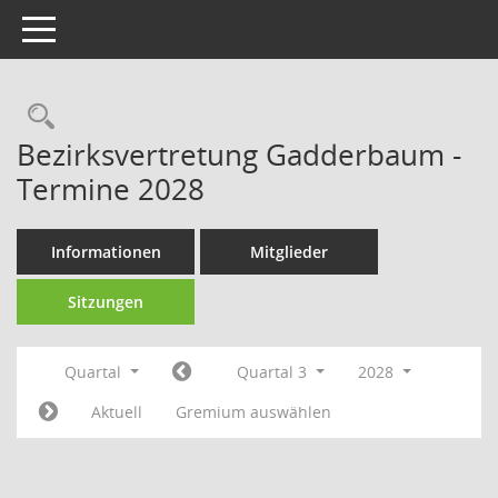
Toggle navigation
Rechercheauswahl
Bezirksvertretung Gadderbaum -
Termine 2028
Informationen
Mitglieder
Sitzungen
Quartal
Quartal 3
2028
Aktuell
Gremium auswählen