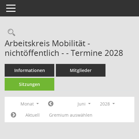
Toggle navigation
Rechercheauswahl
Arbeitskreis Mobilität -
nichtöffentlich - - Termine 2028
Informationen
Mitglieder
Sitzungen
Monat
Juni
2028
Aktuell
Gremium auswählen