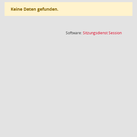
Keine Daten gefunden.
(Wird in
Software:
Sitzungsdienst
Session