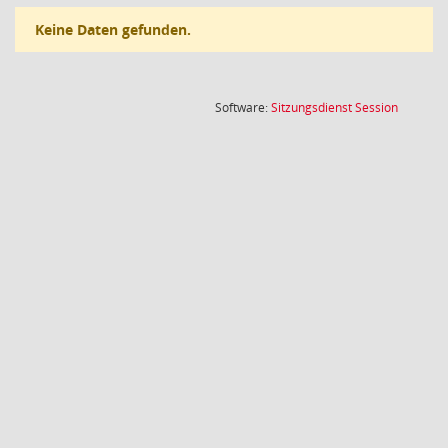
Keine Daten gefunden.
(Wird in
Software:
Sitzungsdienst
Session