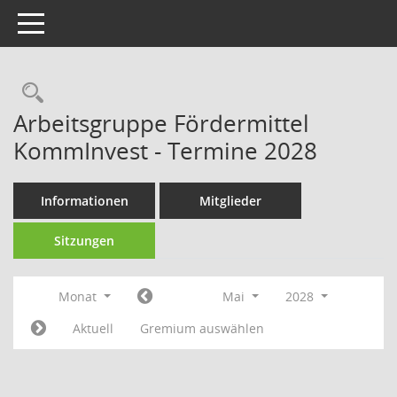
Toggle navigation
Rechercheauswahl
Arbeitsgruppe Fördermittel
KommInvest - Termine 2028
Informationen
Mitglieder
Sitzungen
Monat
Mai
2028
Aktuell
Gremium auswählen