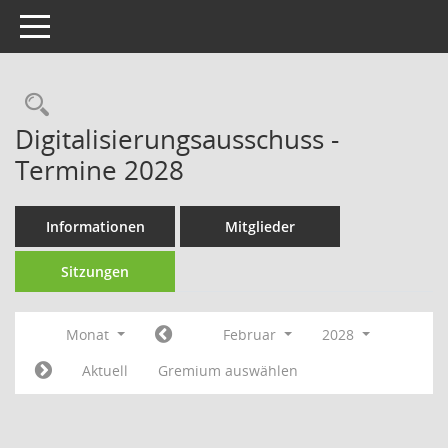
Toggle navigation
Rechercheauswahl
Digitalisierungsausschuss -
Termine 2028
Informationen
Mitglieder
Sitzungen
Monat
Februar
2028
Aktuell
Gremium auswählen