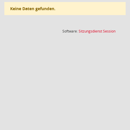
Keine Daten gefunden.
(Wird in
Software:
Sitzungsdienst
Session