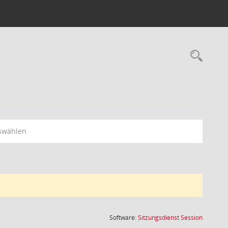
Rec
swählen
(Wird in
Software:
Sitzungsdienst
Session