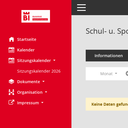
Toggle navigation
Schul- u. S
Startseite
Kalender
Informationen
Sitzungskalender
Sitzungskalender 2026
Monat
Dokumente
Organisation
Impressum
Keine Daten gefun