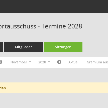
portausschuss - Termine 2028
Mitglieder
Sitzungen
November
2028
Aktuell
Gremium au
den.