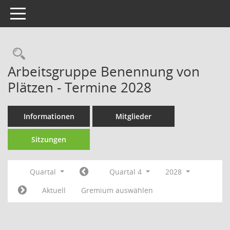
Toggle navigation
Rechercheauswahl
Arbeitsgruppe Benennung von
Plätzen - Termine 2028
Informationen
Mitglieder
Sitzungen
Quartal
Quartal 4
2028
Aktuell
Gremium auswählen