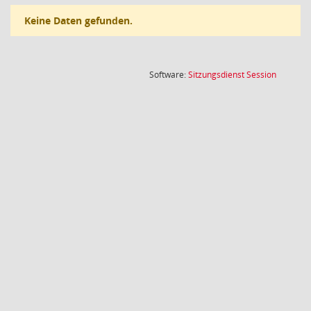
Keine Daten gefunden.
(Wird in
Software:
Sitzungsdienst
Session