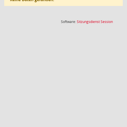
(Wird in
Software:
Sitzungsdienst
Session