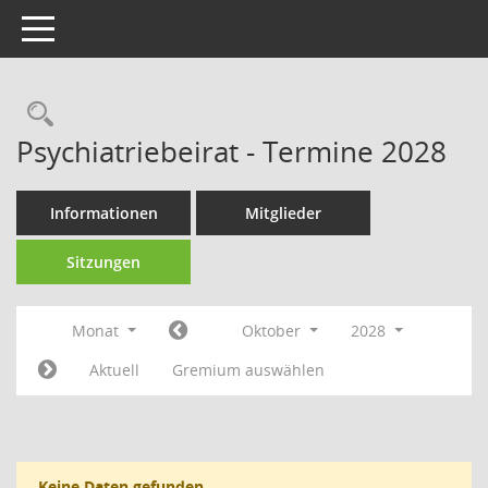
Toggle navigation
Rechercheauswahl
Psychiatriebeirat - Termine 2028
Informationen
Mitglieder
Sitzungen
Monat
Oktober
2028
Aktuell
Gremium auswählen
Keine Daten gefunden.