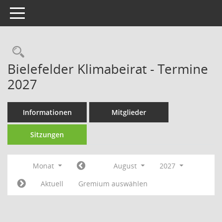
Toggle navigation
Rechercheauswahl
Bielefelder Klimabeirat - Termine
2027
Informationen
Mitglieder
Sitzungen
Monat
August
2027
Aktuell
Gremium auswählen