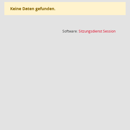
Keine Daten gefunden.
(Wird in
Software:
Sitzungsdienst
Session