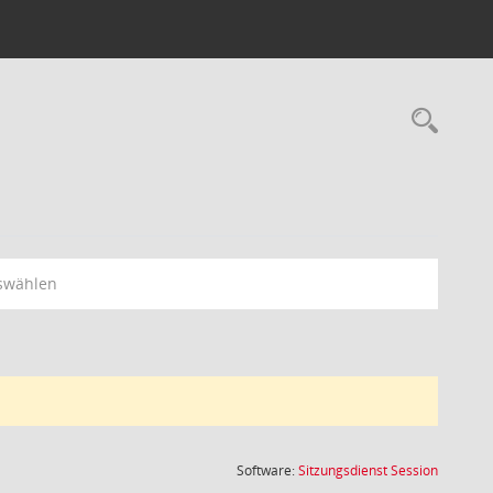
Rec
swählen
(Wird in
Software:
Sitzungsdienst
Session