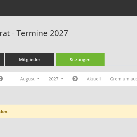
srat - Termine 2027
Mitglieder
Sitzungen
August
2027
Aktuell
Gremium au
den.