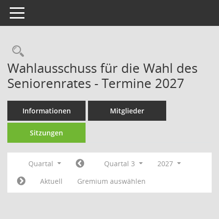
Toggle navigation
Rechercheauswahl
Wahlausschuss für die Wahl des
Seniorenrates - Termine 2027
Informationen
Mitglieder
Sitzungen
Quartal
Quartal 3
2027
Aktuell
Gremium auswählen