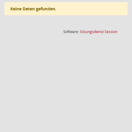
Keine Daten gefunden.
(Wird in
Software:
Sitzungsdienst
Session