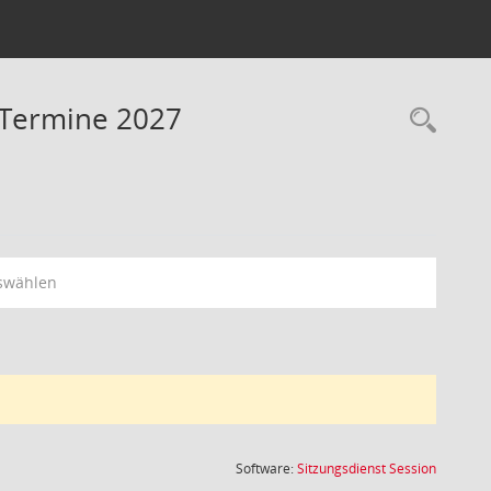
- Termine 2027
Rec
swählen
(Wird in
Software:
Sitzungsdienst
Session