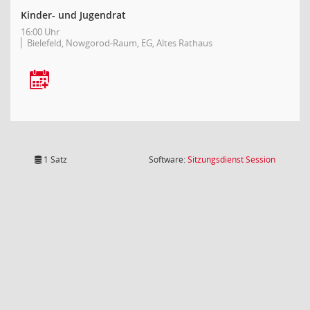
Kinder- und Jugendrat
16:00 Uhr
Bielefeld, Nowgorod-Raum, EG, Altes Rathaus
(Wird in
1 Satz
Software:
Sitzungsdienst
Session