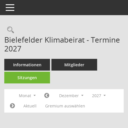
Toggle navigation
Rechercheauswahl
Bielefelder Klimabeirat - Termine
2027
Informationen
Mitglieder
Sitzungen
Monat
Dezember
2027
Aktuell
Gremium auswählen