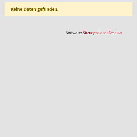
Keine Daten gefunden.
(Wird in
Software:
Sitzungsdienst
Session