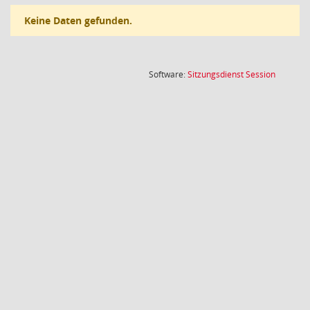
Keine Daten gefunden.
(Wird in
Software:
Sitzungsdienst
Session