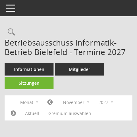
Toggle navigation
Rechercheauswahl
Betriebsausschuss Informatik-
Betrieb Bielefeld - Termine 2027
Informationen
Mitglieder
Sitzungen
Monat
November
2027
Aktuell
Gremium auswählen