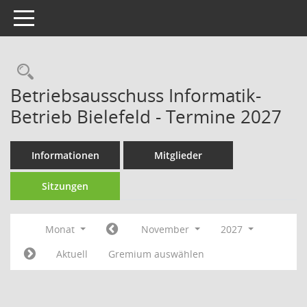
Toggle navigation
Rechercheauswahl
Betriebsausschuss Informatik-
Betrieb Bielefeld - Termine 2027
Informationen
Mitglieder
Sitzungen
Monat
November
2027
Aktuell
Gremium auswählen