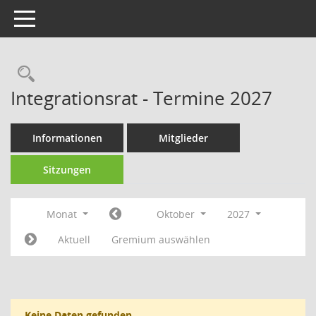
Toggle navigation
Rechercheauswahl
Integrationsrat - Termine 2027
Informationen
Mitglieder
Sitzungen
Monat
Oktober
2027
Aktuell
Gremium auswählen
Keine Daten gefunden.