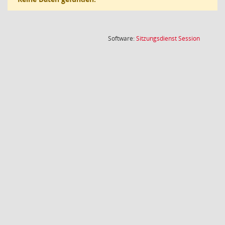
(Wird in
Software:
Sitzungsdienst
Session