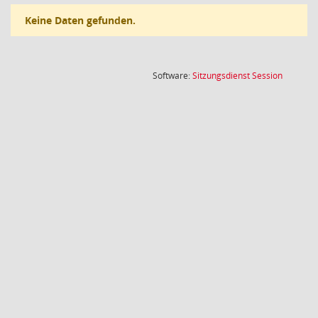
Keine Daten gefunden.
(Wird in
Software:
Sitzungsdienst
Session