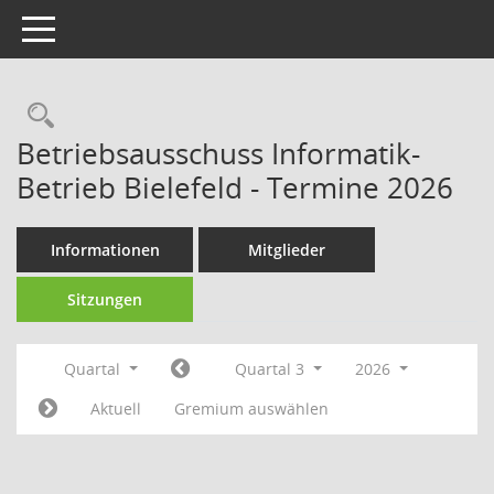
Toggle navigation
Rechercheauswahl
Betriebsausschuss Informatik-
Betrieb Bielefeld - Termine 2026
Informationen
Mitglieder
Sitzungen
Quartal
Quartal 3
2026
Aktuell
Gremium auswählen