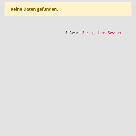
Keine Daten gefunden.
(Wird in
Software:
Sitzungsdienst
Session