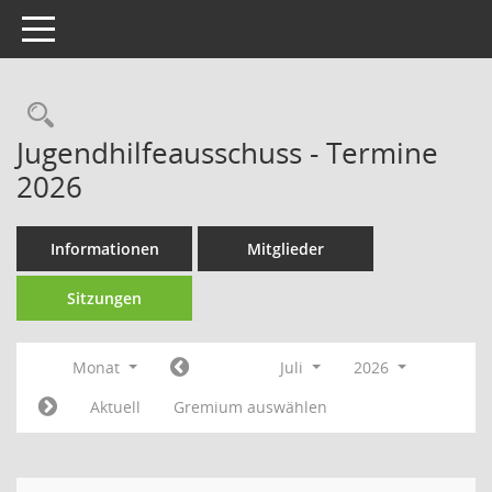
Toggle navigation
Rechercheauswahl
Jugendhilfeausschuss - Termine
2026
Informationen
Mitglieder
Sitzungen
Monat
Juli
2026
Aktuell
Gremium auswählen