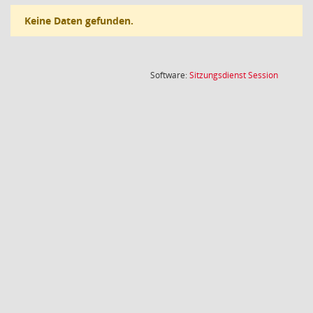
Keine Daten gefunden.
(Wird in
Software:
Sitzungsdienst
Session