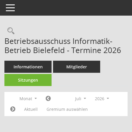
Toggle navigation
Rechercheauswahl
Betriebsausschuss Informatik-
Betrieb Bielefeld - Termine 2026
Informationen
Mitglieder
Sitzungen
Monat
Juli
2026
Aktuell
Gremium auswählen