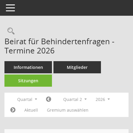
Toggle navigation
Rechercheauswahl
Beirat für Behindertenfragen -
Termine 2026
Informationen
Mitglieder
Sitzungen
Quartal
Quartal 2
2026
Aktuell
Gremium auswählen