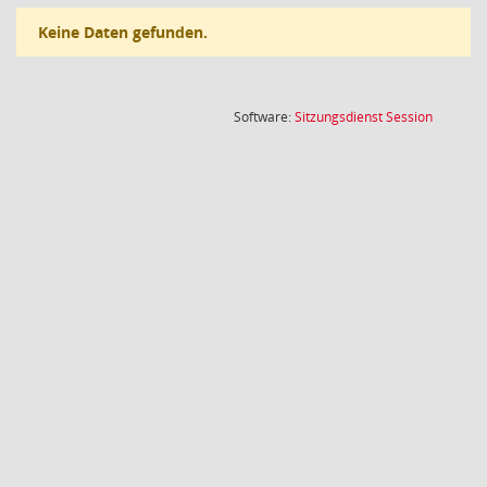
Keine Daten gefunden.
(Wird in
Software:
Sitzungsdienst
Session