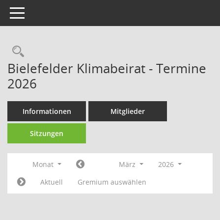
Toggle navigation
Rechercheauswahl
Bielefelder Klimabeirat - Termine
2026
Informationen
Mitglieder
Sitzungen
Monat
März
2026
Aktuell
Gremium auswählen