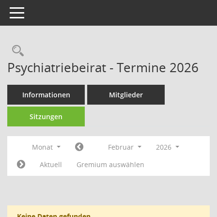
Toggle navigation
Rechercheauswahl
Psychiatriebeirat - Termine 2026
Informationen
Mitglieder
Sitzungen
Monat
Februar
2026
Aktuell
Gremium auswählen
Keine Daten gefunden.