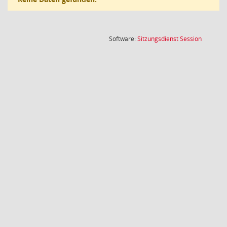
(Wird in
Software:
Sitzungsdienst
Session