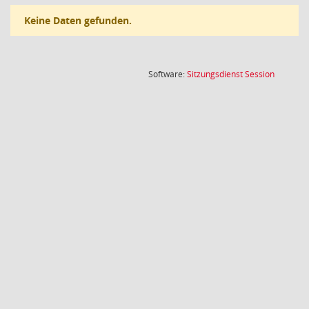
Keine Daten gefunden.
(Wird in
Software:
Sitzungsdienst
Session