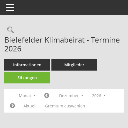
Toggle navigation
Rechercheauswahl
Bielefelder Klimabeirat - Termine
2026
Informationen
Mitglieder
Sitzungen
Monat
Dezember
2026
Aktuell
Gremium auswählen