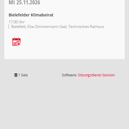
MI
25.11.2026
Bielefelder Klimabeirat
17:00 Uhr
Bielefeld, Else-Zimmermann-Saal, Technisches Rathaus
(Wird in
1 Satz
Software:
Sitzungsdienst
Session