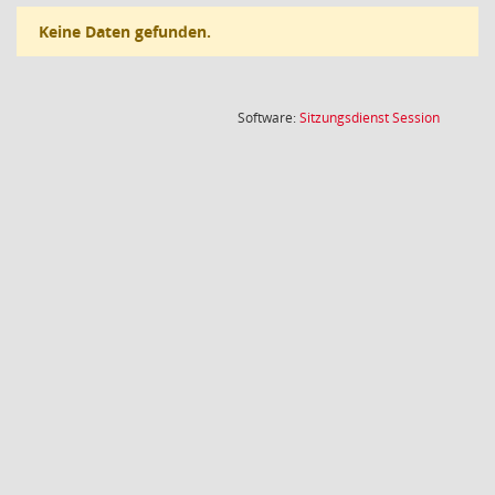
Keine Daten gefunden.
(Wird in
Software:
Sitzungsdienst
Session