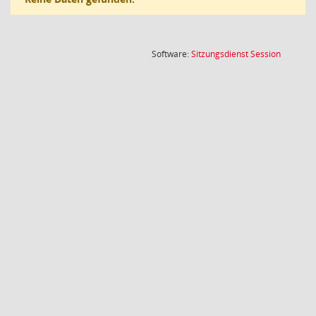
(Wird in
Software:
Sitzungsdienst
Session