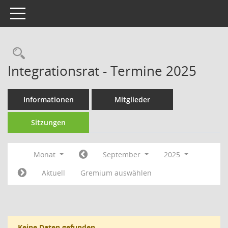
Toggle navigation
Rechercheauswahl
Integrationsrat - Termine 2025
Informationen
Mitglieder
Sitzungen
Monat
September
2025
Aktuell
Gremium auswählen
Keine Daten gefunden.