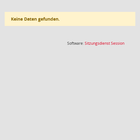
Keine Daten gefunden.
(Wird in
Software:
Sitzungsdienst
Session