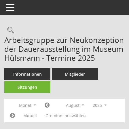
Toggle navigation
Rechercheauswahl
Arbeitsgruppe zur Neukonzeption
der Dauerausstellung im Museum
Hülsmann - Termine 2025
Informationen
Mitglieder
Sitzungen
Monat
August
2025
Aktuell
Gremium auswählen