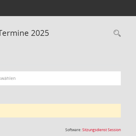
 Termine 2025
Rec
swählen
(Wird in
Software:
Sitzungsdienst
Session