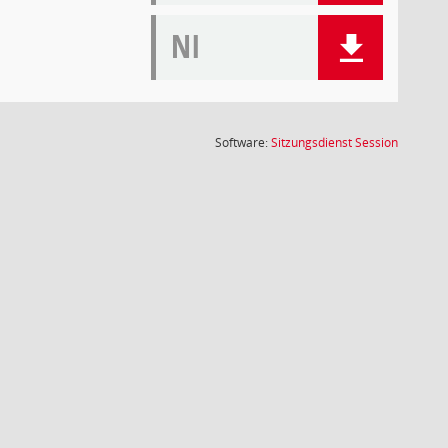
NI
(Wird in
Software:
Sitzungsdienst
Session