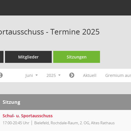
portausschuss - Termine 2025
Mitglieder
Sitzungen
Juni
2025
Aktuell
Gremium au
Sitzung
Schul- u. Sportausschuss
17:00-20:45 Uhr
Bielefeld, Rochdale-Raum, 2. OG, Altes Rathaus