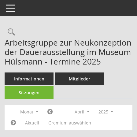
Toggle navigation
Rechercheauswahl
Arbeitsgruppe zur Neukonzeption
der Dauerausstellung im Museum
Hülsmann - Termine 2025
Informationen
Mitglieder
Sitzungen
Monat
April
2025
Aktuell
Gremium auswählen