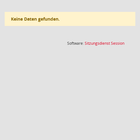
Keine Daten gefunden.
(Wird in
Software:
Sitzungsdienst
Session