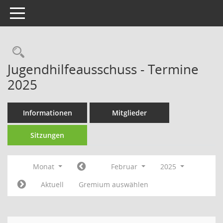
Toggle navigation
Rechercheauswahl
Jugendhilfeausschuss - Termine
2025
Informationen
Mitglieder
Sitzungen
Monat
Februar
2025
Aktuell
Gremium auswählen