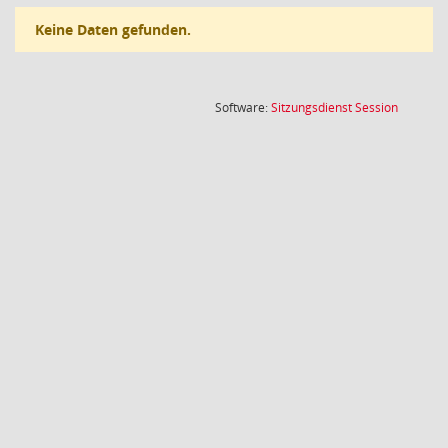
Keine Daten gefunden.
(Wird in
Software:
Sitzungsdienst
Session