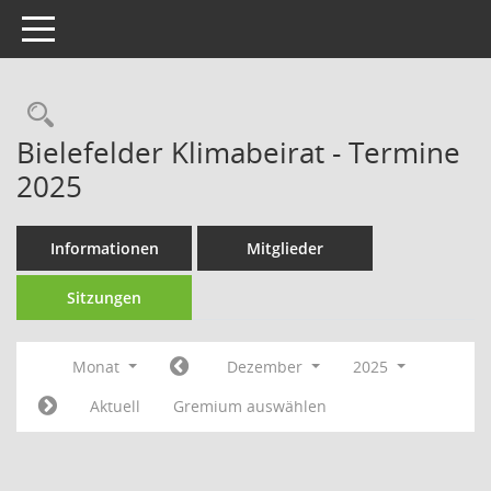
Toggle navigation
Rechercheauswahl
Bielefelder Klimabeirat - Termine
2025
Informationen
Mitglieder
Sitzungen
Monat
Dezember
2025
Aktuell
Gremium auswählen