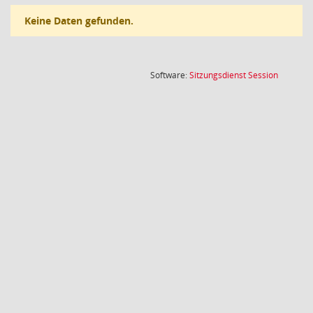
Keine Daten gefunden.
(Wird in
Software:
Sitzungsdienst
Session