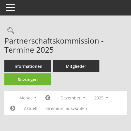
Toggle navigation
Rechercheauswahl
Partnerschaftskommission -
Termine 2025
Informationen
Mitglieder
Sitzungen
Monat
Dezember
2025
Aktuell
Gremium auswählen