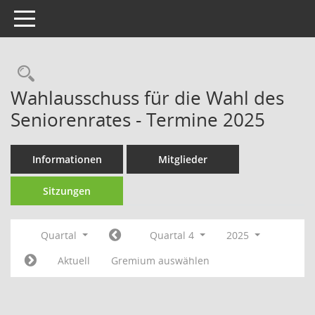
Toggle navigation
Rechercheauswahl
Wahlausschuss für die Wahl des
Seniorenrates - Termine 2025
Informationen
Mitglieder
Sitzungen
Quartal
Quartal 4
2025
Aktuell
Gremium auswählen