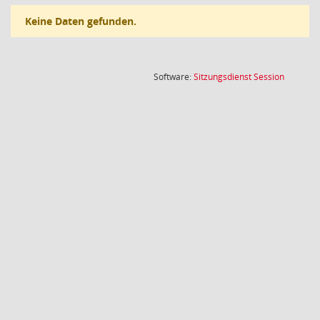
Keine Daten gefunden.
(Wird in
Software:
Sitzungsdienst
Session