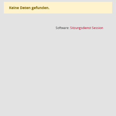
Keine Daten gefunden.
(Wird in
Software:
Sitzungsdienst
Session