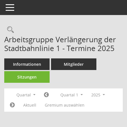
Toggle navigation
Rechercheauswahl
Arbeitsgruppe Verlängerung der
Stadtbahnlinie 1 - Termine 2025
Informationen
Mitglieder
Sitzungen
Quartal
Quartal 1
2025
Aktuell
Gremium auswählen