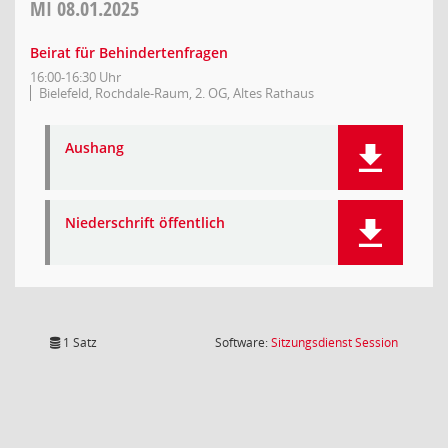
MI
08.01.2025
Beirat für Behindertenfragen
16:00-16:30 Uhr
Bielefeld, Rochdale-Raum, 2. OG, Altes Rathaus
Aushang
Niederschrift öffentlich
(Wird in
1 Satz
Software:
Sitzungsdienst
Session