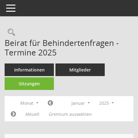
Toggle navigation
Rechercheauswahl
Beirat für Behindertenfragen -
Termine 2025
Informationen
Mitglieder
Sitzungen
Monat
Januar
2025
Aktuell
Gremium auswählen