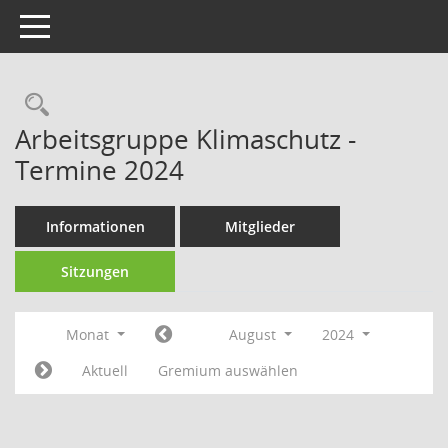
Toggle navigation
Rechercheauswahl
Arbeitsgruppe Klimaschutz -
Termine 2024
Informationen
Mitglieder
Sitzungen
Monat
August
2024
Aktuell
Gremium auswählen