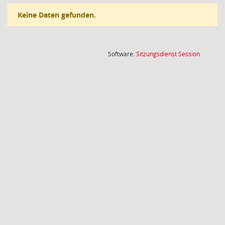
Keine Daten gefunden.
(Wird in
Software:
Sitzungsdienst
Session