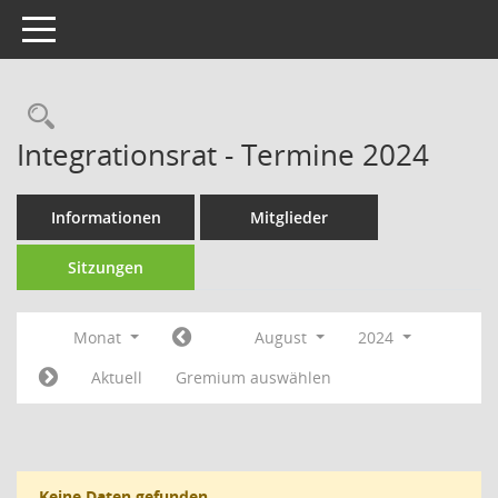
Toggle navigation
Rechercheauswahl
Integrationsrat - Termine 2024
Informationen
Mitglieder
Sitzungen
Monat
August
2024
Aktuell
Gremium auswählen
Keine Daten gefunden.