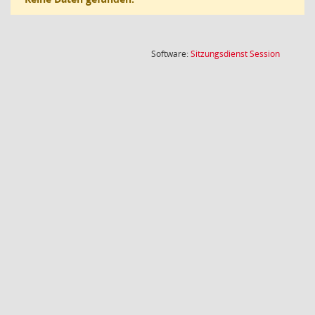
(Wird in
Software:
Sitzungsdienst
Session