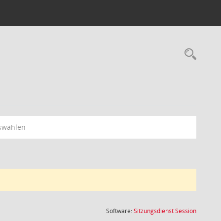
Rec
swählen
(Wird in
Software:
Sitzungsdienst
Session