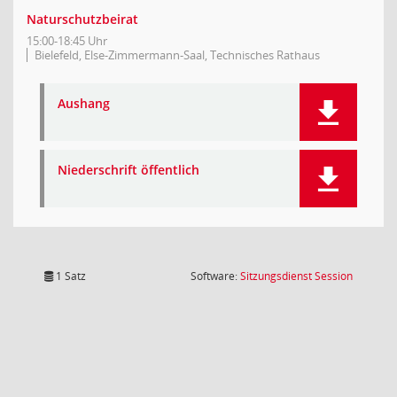
Naturschutzbeirat
15:00-18:45 Uhr
Bielefeld, Else-Zimmermann-Saal, Technisches Rathaus
Aushang
Niederschrift öffentlich
(Wird in
1 Satz
Software:
Sitzungsdienst
Session