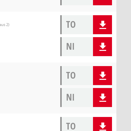
TO
aus 2)
NI
TO
NI
TO