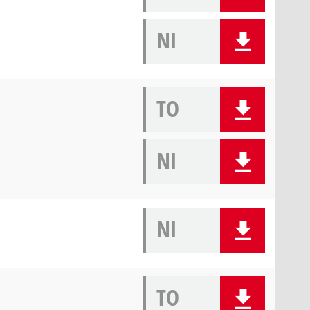
NI
TO
NI
NI
TO