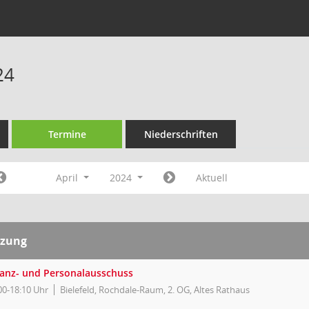
24
Termine
Niederschriften
April
2024
Aktuell
tzung
nanz- und Personalausschuss
00-18:10 Uhr
Bielefeld, Rochdale-Raum, 2. OG, Altes Rathaus