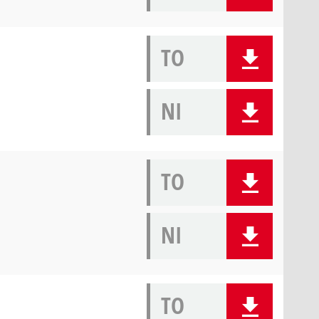
TO
NI
TO
NI
TO