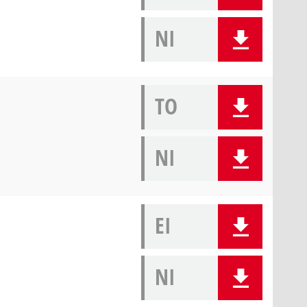
NI
TO
NI
EI
NI