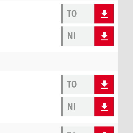
TO
NI
TO
NI