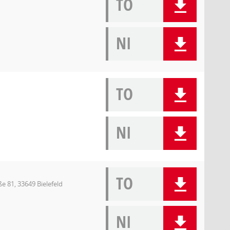
TO
NI
TO
NI
TO
e 81, 33649 Bielefeld
NI