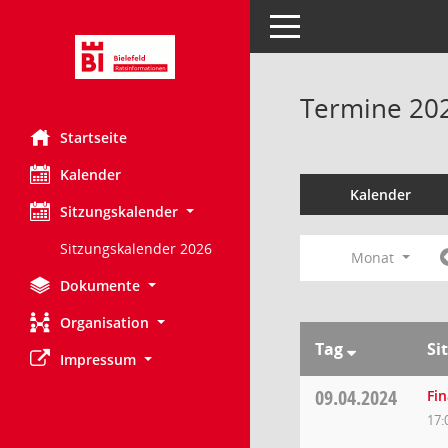
Toggle navigation
Termine 20
Startseite
Kalender
Kalender
Sitzungskalender
Sitzungskalender 2026
Monat
Dokumente
Organisation
Tag
Si
Impressum
09.04.2024
Fi
17: