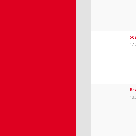
So
17:
Be
18: