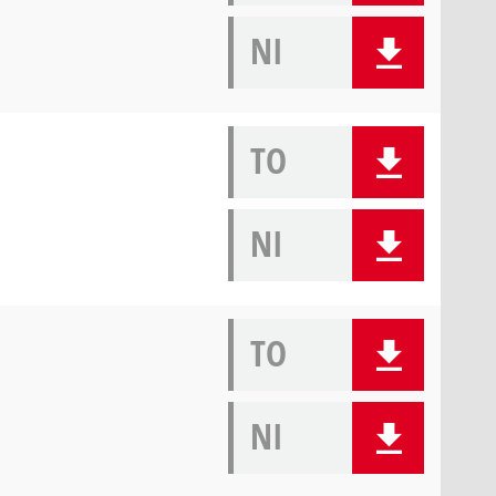
NI
TO
NI
TO
NI