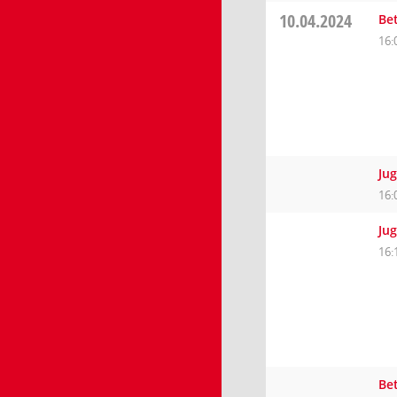
10.04.2024
Be
16:
Ju
16:
Ju
16:
Be