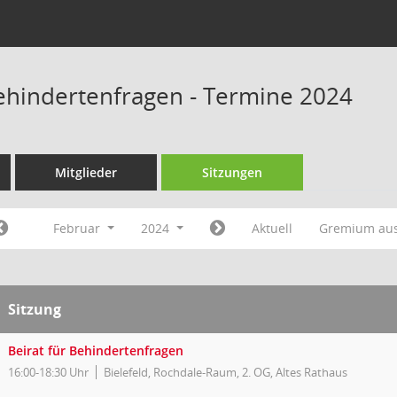
Behindertenfragen - Termine 2024
Mitglieder
Sitzungen
Februar
2024
Aktuell
Gremium au
Sitzung
Beirat für Behindertenfragen
16:00-18:30 Uhr
Bielefeld, Rochdale-Raum, 2. OG, Altes Rathaus