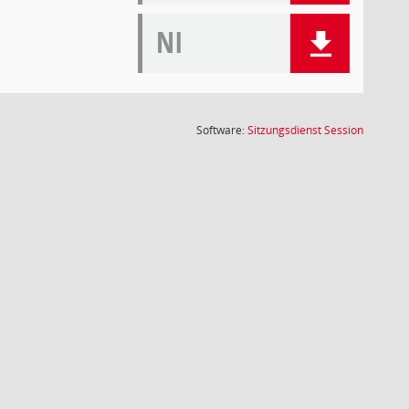
NI
(Wird in
Software:
Sitzungsdienst
Session