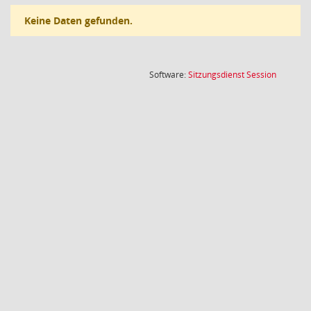
Keine Daten gefunden.
(Wird in
Software:
Sitzungsdienst
Session