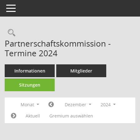
Toggle navigation
Rechercheauswahl
Partnerschaftskommission -
Termine 2024
Informationen
Mitglieder
Sitzungen
Monat
Dezember
2024
Aktuell
Gremium auswählen