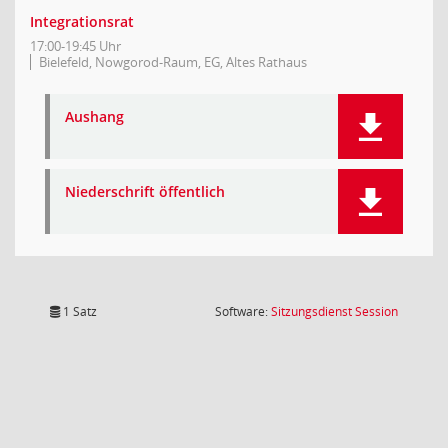
Integrationsrat
17:00-19:45 Uhr
Bielefeld, Nowgorod-Raum, EG, Altes Rathaus
Aushang
Niederschrift öffentlich
(Wird in
1 Satz
Software:
Sitzungsdienst
Session