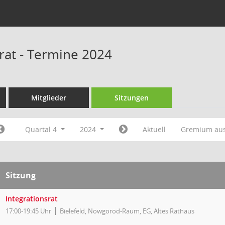
srat - Termine 2024
Mitglieder
Sitzungen
Quartal 4
2024
Aktuell
Gremium au
Sitzung
Integrationsrat
17:00-19:45 Uhr
Bielefeld, Nowgorod-Raum, EG, Altes Rathaus