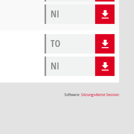
NI
TO
NI
(Wird in
Software:
Sitzungsdienst
Session