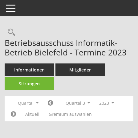
Toggle navigation
Rechercheauswahl
Betriebsausschuss Informatik-
Betrieb Bielefeld - Termine 2023
Informationen
Mitglieder
Sitzungen
Quartal
Quartal 3
2023
Aktuell
Gremium auswählen