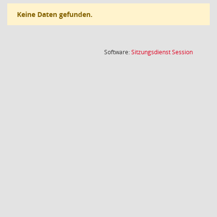
Keine Daten gefunden.
(Wird in
Software:
Sitzungsdienst
Session