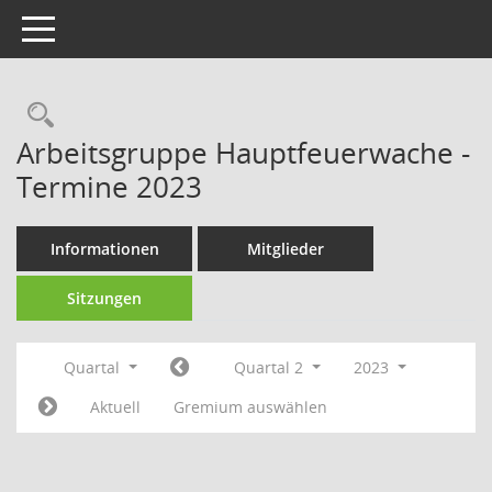
Toggle navigation
Rechercheauswahl
Arbeitsgruppe Hauptfeuerwache -
Termine 2023
Informationen
Mitglieder
Sitzungen
Quartal
Quartal 2
2023
Aktuell
Gremium auswählen