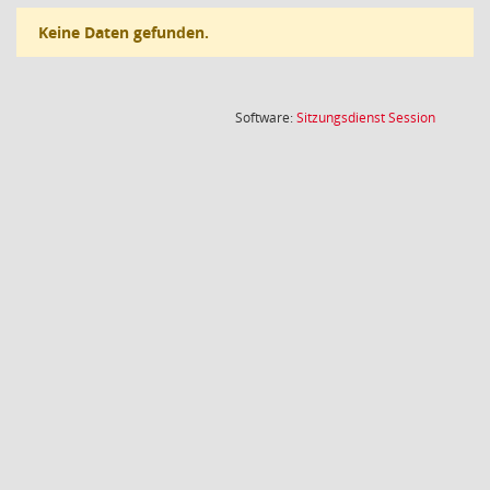
Keine Daten gefunden.
(Wird in
Software:
Sitzungsdienst
Session