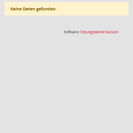
Keine Daten gefunden.
(Wird in
Software:
Sitzungsdienst
Session