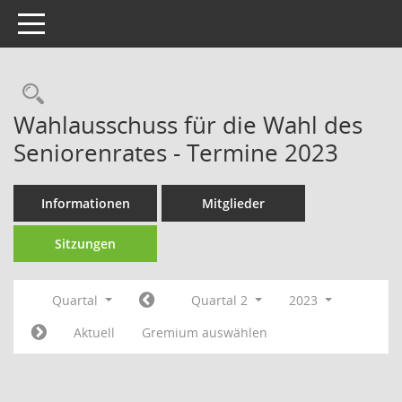
Toggle navigation
Rechercheauswahl
Wahlausschuss für die Wahl des
Seniorenrates - Termine 2023
Informationen
Mitglieder
Sitzungen
Quartal
Quartal 2
2023
Aktuell
Gremium auswählen